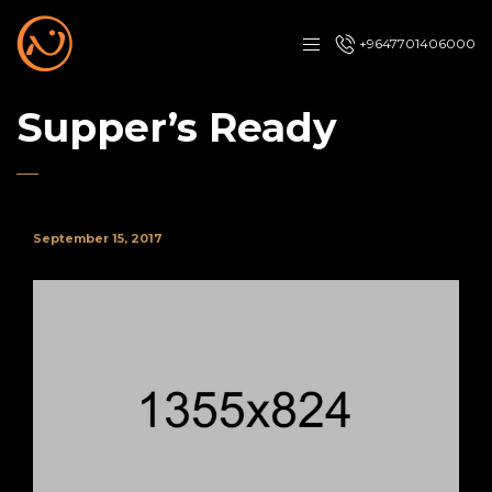
+9647701406000
Supper’s Ready
September 15, 2017