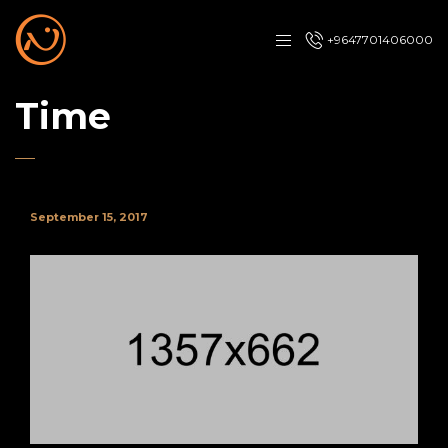
+9647701406000
Time
September 15, 2017